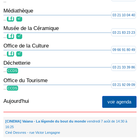
...
Médiathèque
03 21 10 04 40
...
Musée de la Céramique
03 21 83 23 23
...
Office de la Culture
09 66 91 80 49
...
Déchetterie
03 21 33 39 86
...
CCDS
Office du Tourisme
03 21 92 09 09
...
CCDS
Aujourd'hui
voir agenda
[CINEMA] Vaïana - La légende du bout du monde
vendredi 7 août de 14:30 à
16:25
Ciné Desvres - rue Victor Lengagne