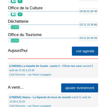
...
Office de la Culture
09 66 91 80 49
...
Déchetterie
03 21 33 39 86
...
CCDS
Office du Tourisme
03 21 92 09 09
...
CCDS
Aujourd'hui
voir agenda
[CINEMA] La bataille De Gaulle - partie 2 - J’écris ton nom
samedi 8
août de 21:00 à 23:40
Ciné Desvres - rue Victor Lengagne
A venir...
ajouter événement
[CINEMA] Vaïana - La légende du bout du monde
mardi 11 août de
14:30 à 16:25
Ciné Desvres - rue Victor Lengagne