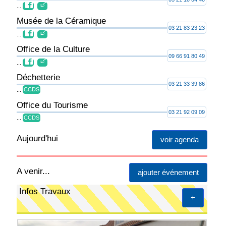
...
Musée de la Céramique
03 21 83 23 23
...
Office de la Culture
09 66 91 80 49
...
Déchetterie
03 21 33 39 86
...
CCDS
Office du Tourisme
03 21 92 09 09
...
CCDS
Aujourd'hui
voir agenda
A venir...
ajouter événement
Infos Travaux
+