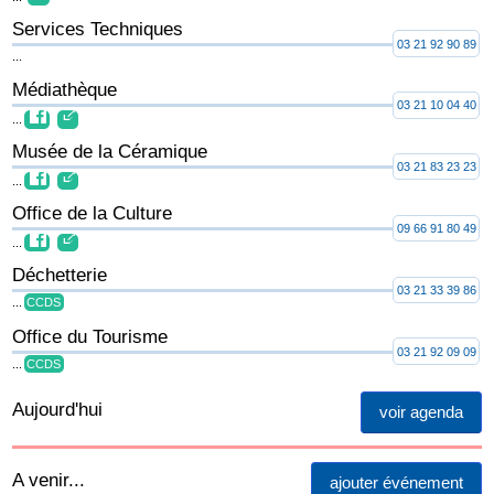
Services Techniques
03 21 92 90 89
...
Médiathèque
03 21 10 04 40
...
Musée de la Céramique
03 21 83 23 23
...
Office de la Culture
09 66 91 80 49
...
Déchetterie
03 21 33 39 86
...
CCDS
Office du Tourisme
03 21 92 09 09
...
CCDS
Aujourd'hui
voir agenda
A venir...
ajouter événement