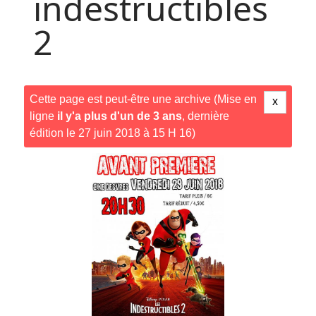
indestructibles
2
Cette page est peut-être une archive (Mise en
x
ligne
il y'a plus d'un de 3 ans
, dernière
édition le 27 juin 2018 à 15 H 16)