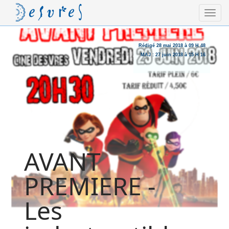
Rédigé
28 mai 2018 à 09 H 48
MAJ :
27 juin 2018 à 15 H 16
AVANT
PREMIERE -
Les