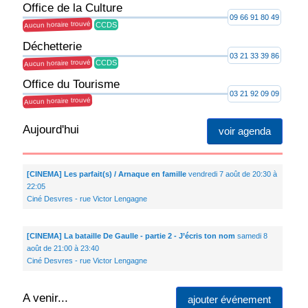
Office de la Culture
09 66 91 80 49
Aucun horaire trouvé
CCDS
Déchetterie
03 21 33 39 86
Aucun horaire trouvé
CCDS
Office du Tourisme
03 21 92 09 09
Aucun horaire trouvé
Aujourd'hui
voir agenda
[CINEMA] Les parfait(s) / Arnaque en famille
vendredi 7 août de 20:30 à
22:05
Ciné Desvres - rue Victor Lengagne
[CINEMA] La bataille De Gaulle - partie 2 - J’écris ton nom
samedi 8
août de 21:00 à 23:40
Ciné Desvres - rue Victor Lengagne
A venir...
ajouter événement