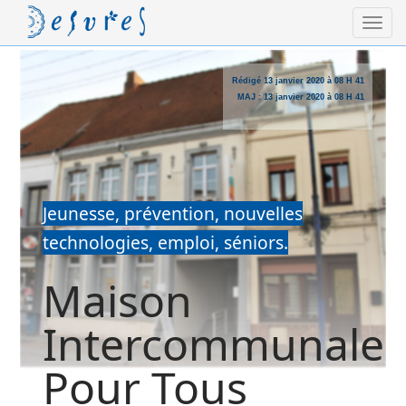
Rédigé
13 janvier 2020 à 08 H 41
MAJ :
13 janvier 2020 à 08 H 41
Jeunesse, prévention, nouvelles
technologies, emploi, séniors.
Maison
Intercommunale
Pour Tous