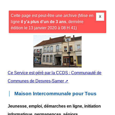
Cette page est peut-être une archive (Mise en
x
ligne
il y'a plus d'un de 3 ans
, dernière
édition le 13 janvier 2020 à 08 H 41)
Ce Service est géré par la CCDS : Communauté de
Communes de Desvres-Samer
Maison Intercommunale pour Tous
Jeunesse, emploi, démarches en ligne, initiation
informatique, permanences, séniors...