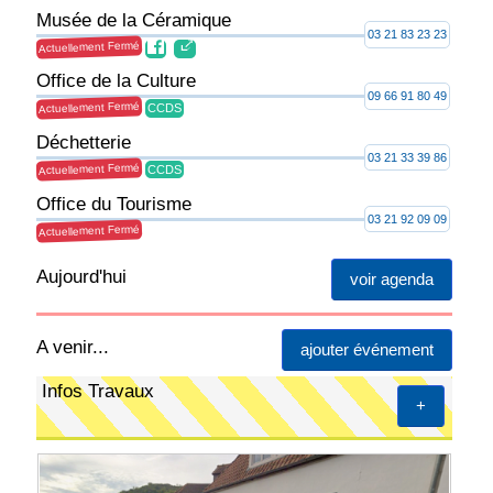
Musée de la Céramique
03 21 83 23 23
Actuellement Fermé
Office de la Culture
09 66 91 80 49
Actuellement Fermé
CCDS
Déchetterie
03 21 33 39 86
Actuellement Fermé
CCDS
Office du Tourisme
03 21 92 09 09
Actuellement Fermé
Aujourd'hui
voir agenda
A venir...
ajouter événement
Infos Travaux
+