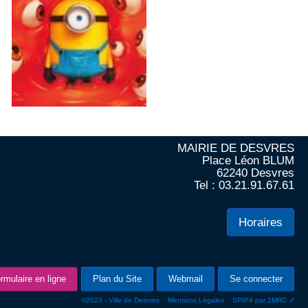
MAIRIE DE DESVRES
Place Léon BLUM
62240 Desvres
Tel : 03.21.91.67.61
Horaires
rmulaire en ligne
Plan du Site
Webmail
Se connecter
-
-
©2023 - Ville de Desvres
Mentions Légales
SPIP4 par 2MRC