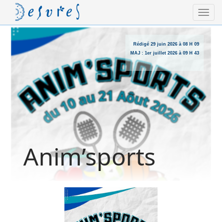
Rédigé
29 juin 2026 à 08 H 09
MAJ :
1er juillet 2026 à 09 H 43
Anim’sports