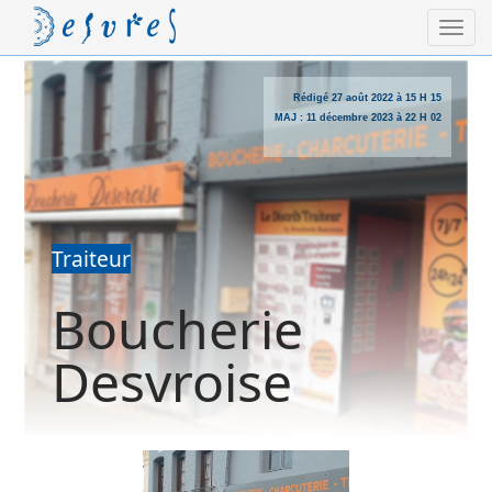
Rédigé
27 août 2022 à 15 H 15
MAJ :
11 décembre 2023 à 22 H 02
Traiteur
Boucherie
Desvroise