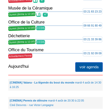
Actuellement Fermé
Musée de la Céramique
03 21 83 23 23
Ouvert (ferme à 12:30)
Office de la Culture
09 66 91 80 49
Ouvert (ferme à 12:00)
CCDS
Déchetterie
03 21 33 39 86
Ouvert (ferme à 12:00)
CCDS
Office du Tourisme
03 21 92 09 09
Actuellement Fermé
Aujourd'hui
voir agenda
[CINEMA] Vaïana - La légende du bout du monde
mardi 4 août de 14:30
à 16:25
[CINEMA] Permis de détruire
mardi 4 août de 20:30 à 22:05
Ciné Desvres - rue Victor Lengagne