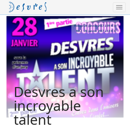
Rédigé
26 janvier 2017 à 09 H 30
MAJ :
26 janvier 2017 à 13 H 37
Desvres a son
incroyable
talent