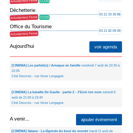
Actuellement Fermé
CCDS
Déchetterie
03 21 33 39 86
Actuellement Fermé
CCDS
Office du Tourisme
03 21 92 09 09
Actuellement Fermé
Aujourd'hui
voir agenda
[CINEMA] Les parfait(s) / Arnaque en famille
vendredi 7 août de 20:30 à
22:05
Ciné Desvres - rue Victor Lengagne
[CINEMA] La bataille De Gaulle - partie 2 - J’écris ton nom
samedi 8
août de 21:00 à 23:40
Ciné Desvres - rue Victor Lengagne
A venir...
ajouter événement
[CINEMA] Vaïana - La légende du bout du monde
mardi 11 août de