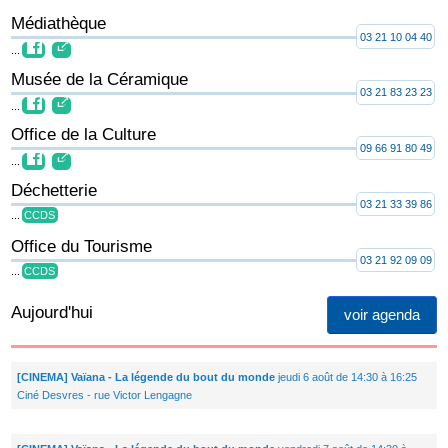
Médiathèque
03 21 10 04 40
...
Musée de la Céramique
03 21 83 23 23
...
Office de la Culture
09 66 91 80 49
...
Déchetterie
03 21 33 39 86
...
CCDS
Office du Tourisme
03 21 92 09 09
...
CCDS
Aujourd'hui
voir agenda
[CINEMA] Vaïana - La légende du bout du monde
jeudi 6 août de 14:30 à 16:25
Ciné Desvres - rue Victor Lengagne