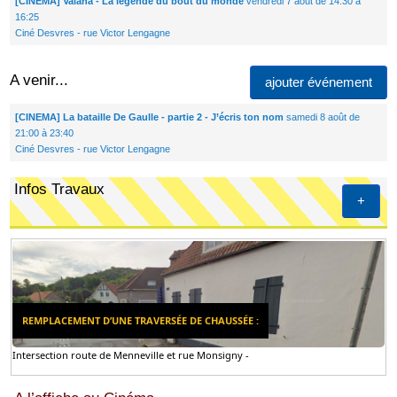
[CINEMA] Vaïana - La légende du bout du monde
vendredi 7 août de 14:30 à
16:25
Ciné Desvres - rue Victor Lengagne
A venir...
ajouter événement
[CINEMA] La bataille De Gaulle - partie 2 - J’écris ton nom
samedi 8 août de
21:00 à 23:40
Ciné Desvres - rue Victor Lengagne
Infos Travaux
+
REMPLACEMENT D’UNE TRAVERSÉE DE CHAUSSÉE :
Intersection route de Menneville et rue Monsigny -