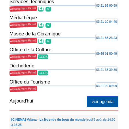
Services Techniques
03 21 92 90 89
Actuellement Fermé
Médiathèque
03 21 10 04 40
Actuellement Fermé
Musée de la Céramique
03 21 83 23 23
Actuellement Fermé
Office de la Culture
09 66 91 80 49
Actuellement Fermé
CCDS
Déchetterie
03 21 33 39 86
Actuellement Fermé
CCDS
Office du Tourisme
03 21 92 09 09
Actuellement Fermé
Aujourd'hui
voir agenda
[CINEMA] Vaïana - La légende du bout du monde
jeudi 6 août de 14:30
à 16:25