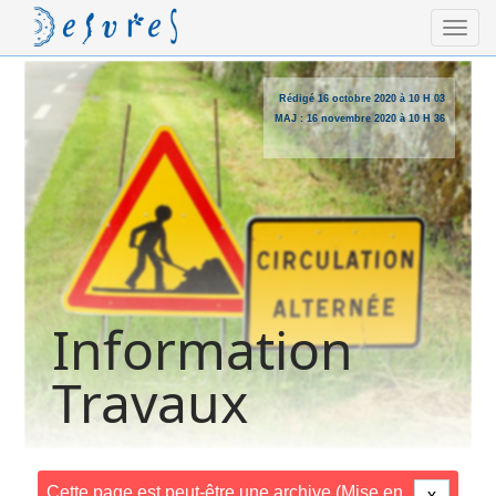
Rédigé
16 octobre 2020 à 10 H 03
MAJ :
16 novembre 2020 à 10 H 36
Information
Travaux
Cette page est peut-être une archive (Mise en
x