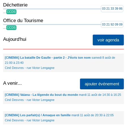
Déchetterie
03 21 33 39 86
...
CCDS
Office du Tourisme
03 21 92 09 09
...
CCDS
Aujourd'hui
voir agenda
[CINEMA] La bataille De Gaulle - partie 2 - J’écris ton nom
samedi 8 août de
21:00 à 23:40
Ciné Desvres - rue Victor Lengagne
A venir...
ajouter événement
[CINEMA] Vaïana - La légende du bout du monde
mardi 11 août de 14:30 à 16:25
Ciné Desvres - rue Victor Lengagne
[CINEMA] Les parfait(s) / Arnaque en famille
mardi 11 août de 20:30 à 22:05
Ciné Desvres - rue Victor Lengagne