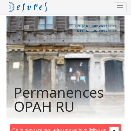
Rédigé
1er juillet 2021 à 11 H 01
MAJ :
1er juillet 2021 à 11 H 01
Permanences
OPAH RU
Cette page est peut-être une archive (Mise en
x