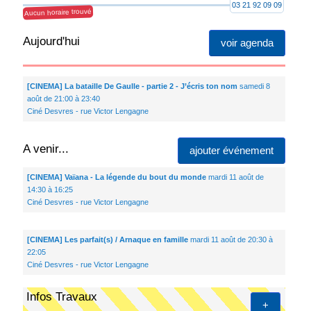
03 21 92 09 09
Aucun horaire trouvé
Aujourd'hui
voir agenda
[CINEMA] La bataille De Gaulle - partie 2 - J’écris ton nom
samedi 8
août de 21:00 à 23:40
Ciné Desvres - rue Victor Lengagne
A venir...
ajouter événement
[CINEMA] Vaïana - La légende du bout du monde
mardi 11 août de
14:30 à 16:25
Ciné Desvres - rue Victor Lengagne
[CINEMA] Les parfait(s) / Arnaque en famille
mardi 11 août de 20:30 à
22:05
Ciné Desvres - rue Victor Lengagne
Infos Travaux
+