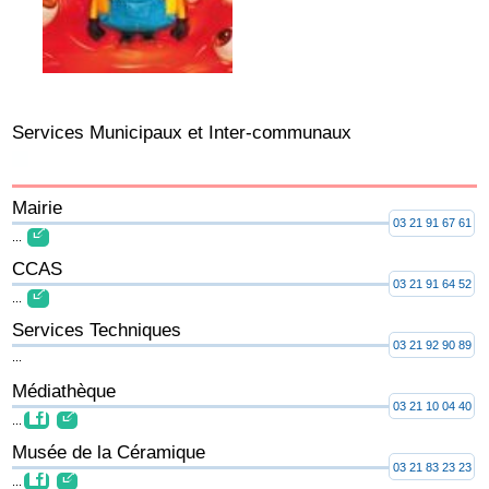
Services Municipaux et Inter-communaux
Mairie
03 21 91 67 61
...
CCAS
03 21 91 64 52
...
Services Techniques
03 21 92 90 89
...
Médiathèque
03 21 10 04 40
...
Musée de la Céramique
03 21 83 23 23
...