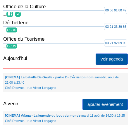
Office de la Culture
09 66 91 80 49
...
Déchetterie
03 21 33 39 86
...
CCDS
Office du Tourisme
03 21 92 09 09
...
CCDS
Aujourd'hui
voir agenda
[CINEMA] La bataille De Gaulle - partie 2 - J’écris ton nom
samedi 8 août de
21:00 à 23:40
Ciné Desvres - rue Victor Lengagne
A venir...
ajouter événement
[CINEMA] Vaïana - La légende du bout du monde
mardi 11 août de 14:30 à 16:25
Ciné Desvres - rue Victor Lengagne