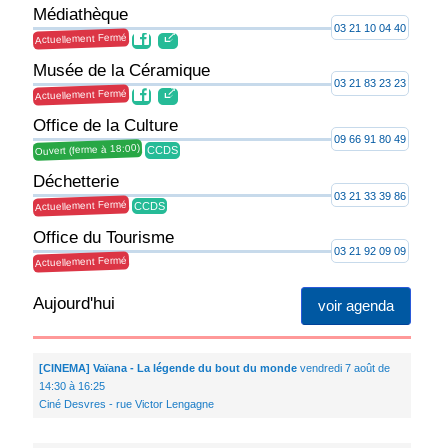
Médiathèque
03 21 10 04 40
Actuellement Fermé
Musée de la Céramique
03 21 83 23 23
Actuellement Fermé
Office de la Culture
09 66 91 80 49
Ouvert (ferme à 18:00)
CCDS
Déchetterie
03 21 33 39 86
Actuellement Fermé
CCDS
Office du Tourisme
03 21 92 09 09
Actuellement Fermé
Aujourd'hui
voir agenda
[CINEMA] Vaïana - La légende du bout du monde
vendredi 7 août de
14:30 à 16:25
Ciné Desvres - rue Victor Lengagne