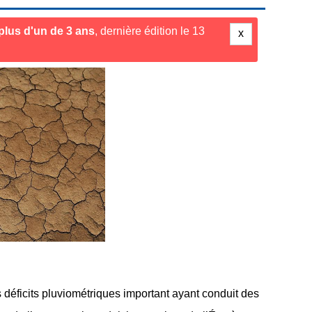
a plus d'un de 3 ans
, dernière édition le 13
x
déficits pluviométriques important ayant conduit des