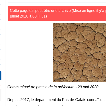
0
Cette page est peut-être une archive (Mise en ligne
il y'
juillet 2020 à 08 H 31)
3
9
6
9
Communiqué de presse de la préfecture - 29 mai 2020
Depuis 2017, le département du Pas-de-Calais connaît des 