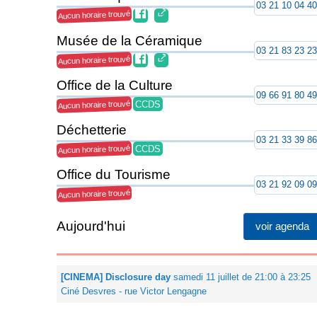
03 21 10 04 4
Aucun horaire trouvé
Musée de la Céramique
03 21 83 23 2
Aucun horaire trouvé
Office de la Culture
09 66 91 80 4
CCDS
Aucun horaire trouvé
Déchetterie
03 21 33 39 8
CCDS
Aucun horaire trouvé
Office du Tourisme
03 21 92 09 0
Aucun horaire trouvé
Aujourd'hui
voir agenda
[CINEMA] Disclosure day
samedi 11 juillet de 21:00 à 23:25
Ciné Desvres - rue Victor Lengagne