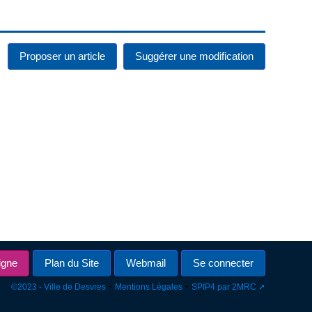
Proposer un article
Suggérer une modification
igne
Plan du Site
Webmail
Se connecter
-
-
©2023 - Ville de Desvres
Mentions Légales
SPIP4 par 2MRC