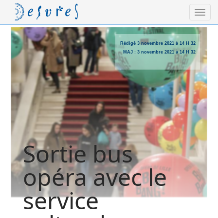
Rédigé
3 novembre 2021 à 14 H 32
MAJ :
3 novembre 2021 à 14 H 32
Sortie bus
opéra avec le
service