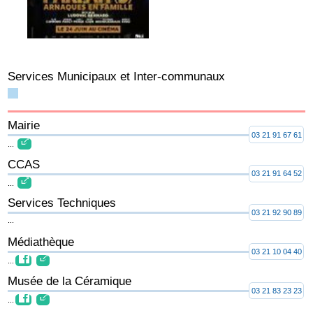
Services Municipaux et Inter-communaux
Mairie
03 21 91 67 61
...
CCAS
03 21 91 64 52
...
Services Techniques
03 21 92 90 89
...
Médiathèque
03 21 10 04 40
...
Musée de la Céramique
03 21 83 23 23
...