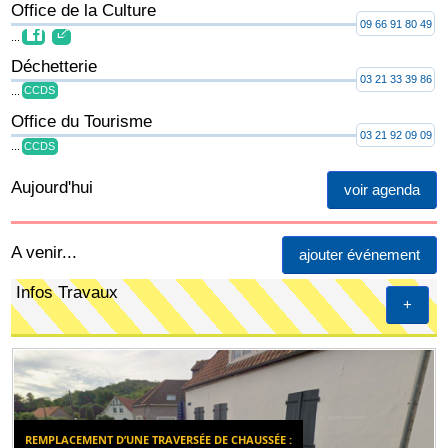
Office de la Culture
09 66 91 80 49
...
Déchetterie
03 21 33 39 86
...
CCDS
Office du Tourisme
03 21 92 09 09
...
CCDS
Aujourd'hui
voir agenda
A venir...
ajouter événement
Infos Travaux
+
REMPLACEMENT D’UNE TRAVERSÉE DE CHAUSSÉE :