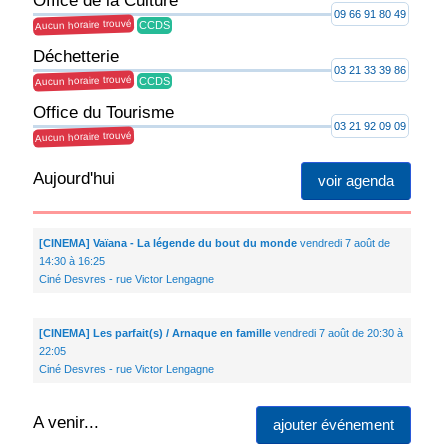
Office de la Culture
09 66 91 80 49
Aucun horaire trouvé
CCDS
Déchetterie
03 21 33 39 86
Aucun horaire trouvé
CCDS
Office du Tourisme
03 21 92 09 09
Aucun horaire trouvé
Aujourd'hui
voir agenda
[CINEMA] Vaïana - La légende du bout du monde
vendredi 7 août de
14:30 à 16:25
Ciné Desvres - rue Victor Lengagne
[CINEMA] Les parfait(s) / Arnaque en famille
vendredi 7 août de 20:30 à
22:05
Ciné Desvres - rue Victor Lengagne
A venir...
ajouter événement