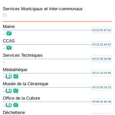
Services Municipaux et Inter-communaux
Mairie
03 21 91 67 61
...
CCAS
03 21 91 64 52
...
Services Techniques
03 21 92 90 89
...
Médiathèque
03 21 10 04 40
...
Musée de la Céramique
03 21 83 23 23
...
Office de la Culture
09 66 91 80 49
...
Déchetterie