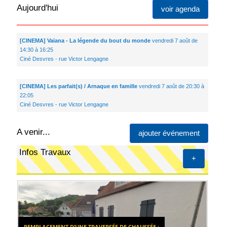
Aujourd'hui
voir agenda
[CINEMA] Vaïana - La légende du bout du monde
vendredi 7 août de
14:30 à 16:25
Ciné Desvres - rue Victor Lengagne
[CINEMA] Les parfait(s) / Arnaque en famille
vendredi 7 août de 20:30 à
22:05
Ciné Desvres - rue Victor Lengagne
A venir...
ajouter événement
Infos Travaux
+
REMPLACEMENT D’UNE TRAVERSÉE DE CHAUSSÉE :