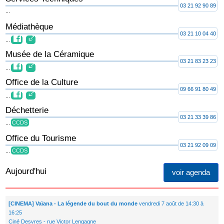
03 21 92 90 89
...
Médiathèque
03 21 10 04 40
...
Musée de la Céramique
03 21 83 23 23
...
Office de la Culture
09 66 91 80 49
...
Déchetterie
03 21 33 39 86
...
CCDS
Office du Tourisme
03 21 92 09 09
...
CCDS
Aujourd'hui
voir agenda
[CINEMA] Vaïana - La légende du bout du monde
vendredi 7 août de 14:30 à
16:25
Ciné Desvres - rue Victor Lengagne